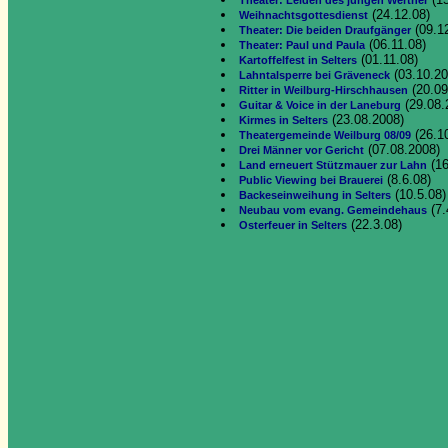
Theater: Leiden des jungen Werther
(24.12.08)
Weihnachtsgottesdienst
(09.1
Theater: Die beiden Draufgänger
(06.11.08)
Theater: Paul und Paula
(01.11.08)
Kartoffelfest in Selters
(03.10.20
Lahntalsperre bei Gräveneck
(20.09
Ritter in Weilburg-Hirschhausen
(29.08.
Guitar & Voice in der Laneburg
(23.08.2008)
Kirmes in Selters
(26.1
Theatergemeinde Weilburg 08/09
(07.08.2008)
Drei Männer vor Gericht
(16
Land erneuert Stützmauer zur Lahn
(8.6.08)
Public Viewing bei Brauerei
(10.5.08)
Backeseinweihung in Selters
(7.
Neubau vom evang. Gemeindehaus
(22.3.08)
Osterfeuer in Selters