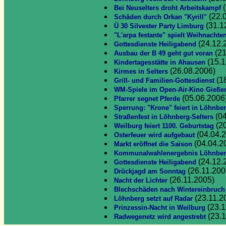
(
Bei Neuselters droht Arbeitskampf
(22.
Schäden durch Orkan "Kyrill"
(31.1
Ü 30 Silvester Party Limburg
"L'arpa festante" spielt Weihnachte
(24.12.
Gottesdienste Heiligabend
(21
Ausbau der B 49 geht gut voran
(15.1
Kindertagesstätte in Ahausen
(26.08.2006)
Kirmes in Selters
(1
Grill- und Familien-Gottesdienst
WM-Spiele im Open-Air-Kino Gieße
(05.06.2006
Pfarrer segnet Pferde
Sperrung: "Krone" feiert in Löhnbe
(04
Straßenfest in Löhnberg-Selters
(20
Weilburg feiert 1100. Geburtstag
(04.04.
Osterfeuer wird aufgebaut
(04.04.2
Markt eröffnet die Saison
Kommunalwahlenergebnis Löhnbe
(24.12.
Gottesdienste Heiligabend
(26.11.200
Drückjagd am Sonntag
(26.11.2005)
Nacht der Lichter
Blechschäden nach Wintereinbruch
(23.11.2
Löhnberg setzt auf Radar
(23.1
Prinzessin-Nacht in Weilburg
(23.1
Radwegenetz wird angestrebt