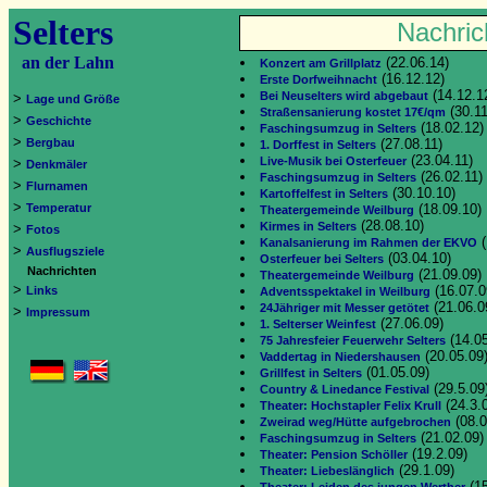
Selters
Nachric
an der Lahn
(22.06.14)
Konzert am Grillplatz
(16.12.12)
Erste Dorfweihnacht
(14.12.1
Bei Neuselters wird abgebaut
>
Lage und Größe
(30.11
Straßensanierung kostet 17€/qm
>
Geschichte
(18.02.12)
Faschingsumzug in Selters
>
Bergbau
(27.08.11)
1. Dorffest in Selters
(23.04.11)
Live-Musik bei Osterfeuer
>
Denkmäler
(26.02.11)
Faschingsumzug in Selters
>
Flurnamen
(30.10.10)
Kartoffelfest in Selters
>
Temperatur
(18.09.10)
Theatergemeinde Weilburg
(28.08.10)
Kirmes in Selters
>
Fotos
(
Kanalsanierung im Rahmen der EKVO
>
Ausflugsziele
(03.04.10)
Osterfeuer bei Selters
Nachrichten
(21.09.09)
Theatergemeinde Weilburg
>
(16.07.0
Links
Adventsspektakel in Weilburg
(21.06.0
24Jähriger mit Messer getötet
>
Impressum
(27.06.09)
1. Selterser Weinfest
(14.05
75 Jahresfeier Feuerwehr Selters
(20.05.09
Vaddertag in Niedershausen
(01.05.09)
Grillfest in Selters
(29.5.09
Country & Linedance Festival
(24.3.
Theater: Hochstapler Felix Krull
(08.0
Zweirad weg/Hütte aufgebrochen
(21.02.09)
Faschingsumzug in Selters
(19.2.09)
Theater: Pension Schöller
(29.1.09)
Theater: Liebeslänglich
(15