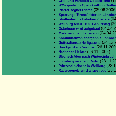
(1
Grill- und Familien-Gottesdienst
WM-Spiele im Open-Air-Kino Gieße
(05.06.2006
Pfarrer segnet Pferde
Sperrung: "Krone" feiert in Löhnbe
(04
Straßenfest in Löhnberg-Selters
(20
Weilburg feiert 1100. Geburtstag
(04.04.
Osterfeuer wird aufgebaut
(04.04.2
Markt eröffnet die Saison
Kommunalwahlenergebnis Löhnbe
(24.12.
Gottesdienste Heiligabend
(26.11.200
Drückjagd am Sonntag
(26.11.2005)
Nacht der Lichter
Blechschäden nach Wintereinbruch
(23.11.2
Löhnberg setzt auf Radar
(23.1
Prinzessin-Nacht in Weilburg
(23.1
Radwegenetz wird angestrebt