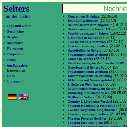
Selters
Nachric
an der Lahn
(22.06.14)
Konzert am Grillplatz
(16.12.12)
Erste Dorfweihnacht
(14.12.1
Bei Neuselters wird abgebaut
>
Lage und Größe
(30.11
Straßensanierung kostet 17€/qm
>
Geschichte
(18.02.12)
Faschingsumzug in Selters
>
Bergbau
(27.08.11)
1. Dorffest in Selters
(23.04.11)
Live-Musik bei Osterfeuer
>
Denkmäler
(26.02.11)
Faschingsumzug in Selters
>
Flurnamen
(30.10.10)
Kartoffelfest in Selters
>
Temperatur
(18.09.10)
Theatergemeinde Weilburg
(28.08.10)
Kirmes in Selters
>
Fotos
(
Kanalsanierung im Rahmen der EKVO
>
Ausflugsziele
(03.04.10)
Osterfeuer bei Selters
Nachrichten
(21.09.09)
Theatergemeinde Weilburg
>
(16.07.0
Links
Adventsspektakel in Weilburg
(21.06.0
24Jähriger mit Messer getötet
>
Impressum
(27.06.09)
1. Selterser Weinfest
(14.05
75 Jahresfeier Feuerwehr Selters
(20.05.09
Vaddertag in Niedershausen
(01.05.09)
Grillfest in Selters
(29.5.09
Country & Linedance Festival
(24.3.
Theater: Hochstapler Felix Krull
(08.0
Zweirad weg/Hütte aufgebrochen
(21.02.09)
Faschingsumzug in Selters
(19.2.09)
Theater: Pension Schöller
(29.1.09)
Theater: Liebeslänglich
(15