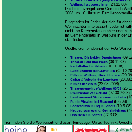
Theater: Leiden des jungen Werther
(24.12.08)
Weihnachtsgottesdienst
Die Freie evangelische Gemeinde Weilbu
2008 um 16 Uhr zum Familiengottesdie
Eingeladen ist Jeder, der sich für chri
Weihnachten interessiert. Jeder ist wil
nicht, ob Kirchensteuerzahler oder nich
im Gemeindehaus in Weilburg in der L
stattfinden.
Quelle: Gemeindebrief der FeG Weilbu
(09.1
Theater: Die beiden Draufgänger
(06.11.08)
Theater: Paul und Paula
(01.11.08)
Kartoffelfest in Selters
(03.10.20
Lahntalsperre bei Gräveneck
(20.09
Ritter in Weilburg-Hirschhausen
(29.08.
Guitar & Voice in der Laneburg
(23.08.2008)
Kirmes in Selters
(26.1
Theatergemeinde Weilburg 08/09
(07.08.2008)
Drei Männer vor Gericht
(16
Land erneuert Stützmauer zur Lahn
(8.6.08)
Public Viewing bei Brauerei
(10.5.08)
Backeseinweihung in Selters
(7.
Neubau vom evang. Gemeindehaus
(22.3.08)
Osterfeuer in Selters
Hier finden Sie die Werbepartner dieser Homepage. Ob zu Technik, Geschenk