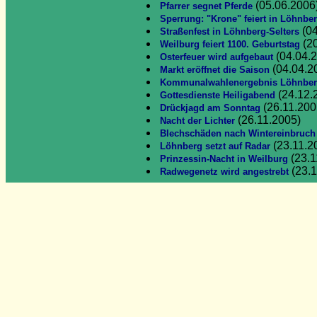
(05.06.2006
Pfarrer segnet Pferde
Sperrung: "Krone" feiert in Löhnbe
(04
Straßenfest in Löhnberg-Selters
(20
Weilburg feiert 1100. Geburtstag
(04.04.
Osterfeuer wird aufgebaut
(04.04.2
Markt eröffnet die Saison
Kommunalwahlenergebnis Löhnbe
(24.12.
Gottesdienste Heiligabend
(26.11.200
Drückjagd am Sonntag
(26.11.2005)
Nacht der Lichter
Blechschäden nach Wintereinbruch
(23.11.2
Löhnberg setzt auf Radar
(23.1
Prinzessin-Nacht in Weilburg
(23.1
Radwegenetz wird angestrebt