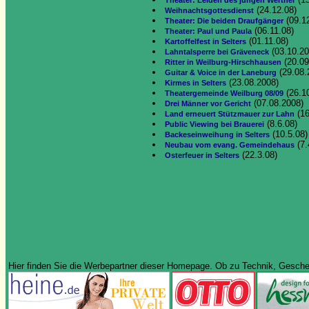
Theater: Leiden des jungen Werther
(24.12.08)
Weihnachtsgottesdienst
(09.1
Theater: Die beiden Draufgänger
(06.11.08)
Theater: Paul und Paula
(01.11.08)
Kartoffelfest in Selters
(03.10.20
Lahntalsperre bei Gräveneck
(20.09
Ritter in Weilburg-Hirschhausen
(29.08.
Guitar & Voice in der Laneburg
(23.08.2008)
Kirmes in Selters
(26.1
Theatergemeinde Weilburg 08/09
(07.08.2008)
Drei Männer vor Gericht
(16
Land erneuert Stützmauer zur Lahn
(8.6.08)
Public Viewing bei Brauerei
(10.5.08)
Backeseinweihung in Selters
(7.
Neubau vom evang. Gemeindehaus
(22.3.08)
Osterfeuer in Selters
Hier finden Sie die Werbepartner dieser Homepage. Ob zu Technik, Geschenk