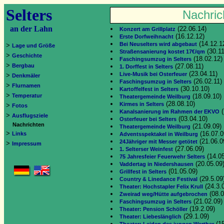
Selters
Nachric
an der Lahn
(22.06.14)
Konzert am Grillplatz
(16.12.12)
Erste Dorfweihnacht
(14.12.1
Bei Neuselters wird abgebaut
>
Lage und Größe
(30.11
Straßensanierung kostet 17€/qm
>
Geschichte
(18.02.12)
Faschingsumzug in Selters
>
Bergbau
(27.08.11)
1. Dorffest in Selters
(23.04.11)
Live-Musik bei Osterfeuer
>
Denkmäler
(26.02.11)
Faschingsumzug in Selters
>
Flurnamen
(30.10.10)
Kartoffelfest in Selters
>
Temperatur
(18.09.10)
Theatergemeinde Weilburg
(28.08.10)
Kirmes in Selters
>
Fotos
(
Kanalsanierung im Rahmen der EKVO
>
Ausflugsziele
(03.04.10)
Osterfeuer bei Selters
Nachrichten
(21.09.09)
Theatergemeinde Weilburg
>
(16.07.0
Links
Adventsspektakel in Weilburg
(21.06.0
24Jähriger mit Messer getötet
>
Impressum
(27.06.09)
1. Selterser Weinfest
(14.05
75 Jahresfeier Feuerwehr Selters
(20.05.09
Vaddertag in Niedershausen
(01.05.09)
Grillfest in Selters
(29.5.09
Country & Linedance Festival
(24.3.
Theater: Hochstapler Felix Krull
(08.0
Zweirad weg/Hütte aufgebrochen
(21.02.09)
Faschingsumzug in Selters
(19.2.09)
Theater: Pension Schöller
(29.1.09)
Theater: Liebeslänglich
(15