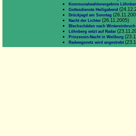
Kommunalwahlenergebnis Löhnbe
(24.12.
Gottesdienste Heiligabend
(26.11.200
Drückjagd am Sonntag
(26.11.2005)
Nacht der Lichter
Blechschäden nach Wintereinbruch
(23.11.2
Löhnberg setzt auf Radar
(23.1
Prinzessin-Nacht in Weilburg
(23.1
Radwegenetz wird angestrebt