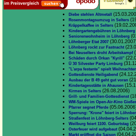
(15.03.200
Diebe stehlen Altmetall
(1
Rosenmontagsumzug in Selters
(19.02.20
Kräppelkaffee in Selters
Kindergartengebühren in Löhnberg
(0
Seniorenwohnheim in Löhnberg
(30.01.2007
Löhnberger Etat 2007
(23.
Löhnberg rockt zur Fastnacht
(
Bei Neuselters droht Arbeitskampf
(22.
Schäden durch Orkan "Kyrill"
(31.1
Ü 30 Silvester Party Limburg
"L'arpa festante" spielt Weihnachte
(24.12.
Gottesdienste Heiligabend
(21
Ausbau der B 49 geht gut voran
(15.1
Kindertagesstätte in Ahausen
(26.08.2006)
Kirmes in Selters
(1
Grill- und Familien-Gottesdienst
WM-Spiele im Open-Air-Kino Gieße
(05.06.2006
Pfarrer segnet Pferde
Sperrung: "Krone" feiert in Löhnbe
(04
Straßenfest in Löhnberg-Selters
(20
Weilburg feiert 1100. Geburtstag
(04.04.
Osterfeuer wird aufgebaut
(04.04.2
Markt eröffnet die Saison