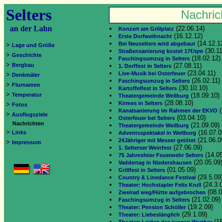
Selters
Nachric
an der Lahn
(22.06.14)
Konzert am Grillplatz
(16.12.12)
Erste Dorfweihnacht
(14.12.1
Bei Neuselters wird abgebaut
>
Lage und Größe
(30.11
Straßensanierung kostet 17€/qm
>
Geschichte
(18.02.12)
Faschingsumzug in Selters
>
Bergbau
(27.08.11)
1. Dorffest in Selters
(23.04.11)
Live-Musik bei Osterfeuer
>
Denkmäler
(26.02.11)
Faschingsumzug in Selters
>
Flurnamen
(30.10.10)
Kartoffelfest in Selters
>
Temperatur
(18.09.10)
Theatergemeinde Weilburg
(28.08.10)
Kirmes in Selters
>
Fotos
(
Kanalsanierung im Rahmen der EKVO
>
Ausflugsziele
(03.04.10)
Osterfeuer bei Selters
Nachrichten
(21.09.09)
Theatergemeinde Weilburg
>
(16.07.0
Links
Adventsspektakel in Weilburg
(21.06.0
24Jähriger mit Messer getötet
>
Impressum
(27.06.09)
1. Selterser Weinfest
(14.05
75 Jahresfeier Feuerwehr Selters
(20.05.09
Vaddertag in Niedershausen
(01.05.09)
Grillfest in Selters
(29.5.09
Country & Linedance Festival
(24.3.
Theater: Hochstapler Felix Krull
(08.0
Zweirad weg/Hütte aufgebrochen
(21.02.09)
Faschingsumzug in Selters
(19.2.09)
Theater: Pension Schöller
(29.1.09)
Theater: Liebeslänglich
(15