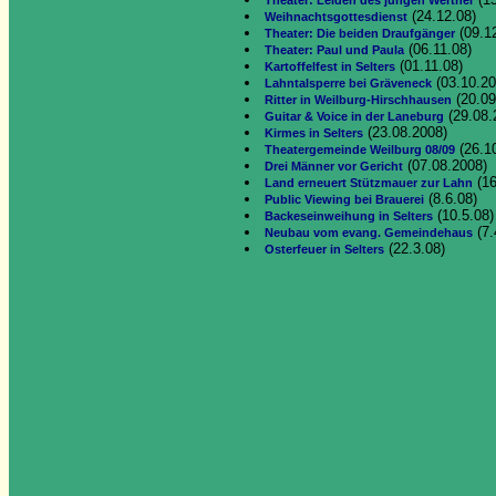
Theater: Leiden des jungen Werther
(24.12.08)
Weihnachtsgottesdienst
(09.1
Theater: Die beiden Draufgänger
(06.11.08)
Theater: Paul und Paula
(01.11.08)
Kartoffelfest in Selters
(03.10.20
Lahntalsperre bei Gräveneck
(20.09
Ritter in Weilburg-Hirschhausen
(29.08.
Guitar & Voice in der Laneburg
(23.08.2008)
Kirmes in Selters
(26.1
Theatergemeinde Weilburg 08/09
(07.08.2008)
Drei Männer vor Gericht
(16
Land erneuert Stützmauer zur Lahn
(8.6.08)
Public Viewing bei Brauerei
(10.5.08)
Backeseinweihung in Selters
(7.
Neubau vom evang. Gemeindehaus
(22.3.08)
Osterfeuer in Selters