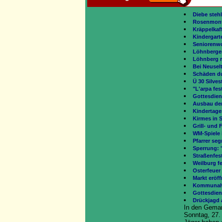
Diebe stehl
Rosenmont
Kräppelkaff
Kindergar
Seniorenw
Löhnberger
Löhnberg r
Bei Neusel
Schäden du
Ü 30 Silves
"L'arpa fe
Gottesdien
Ausbau der
Kindertage
Kirmes in S
Grill- und
WM-Spiele 
Pfarrer seg
Sperrung: 
Straßenfes
Weilburg fe
Osterfeuer
Markt eröff
Kommunalw
Gottesdien
Drückjagd
In den Gema
Sonntag, 27.