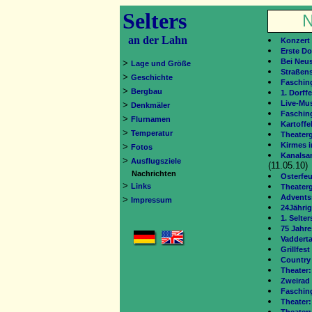
Selters
N
an der Lahn
Konzert 
Erste D
Bei Neus
>
Lage und Größe
Straßen
>
Geschichte
Faschin
>
Bergbau
1. Dorffe
Live-Mus
>
Denkmäler
Faschin
>
Flurnamen
Kartoffel
>
Temperatur
Theater
Kirmes i
>
Fotos
Kanalsa
>
Ausflugsziele
(11.05.10)
Nachrichten
Osterfeu
>
Links
Theater
Advents
>
Impressum
24Jährig
1. Selte
75 Jahre
Vaddert
Grillfest
Country 
Theater:
Zweirad
Faschin
Theater: