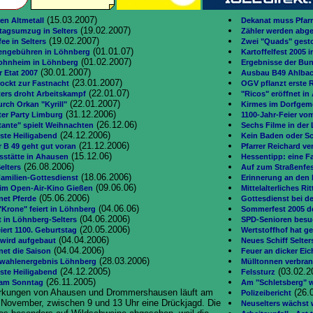
(15.03.2007)
en Altmetall
Dekanat muss Pfarr
(19.02.2007)
agsumzug in Selters
Zähler werden abg
(19.02.2007)
ee in Selters
Zwei "Quads" gest
(01.01.07)
tengebühren in Löhnberg
Kartoffelfest 2005 i
(01.02.2007)
ohnheim in Löhnberg
Ergebnisse der Bu
(30.01.2007)
 Etat 2007
Ausbau B49 Ahlbac
(23.01.2007)
ockt zur Fastnacht
OGV pflanzt erste 
(22.01.07)
ters droht Arbeitskampf
"Ricos" eröffnet i
(22.01.2007)
rch Orkan "Kyrill"
Kirmes im Dorfgeme
(31.12.2006)
ter Party Limburg
1100-Jahr-Feier vom
(26.12.06)
stante" spielt Weihnachten
Sechs Filme in der
(24.12.2006)
ste Heiligabend
Kein Baden oder S
(21.12.2006)
 B 49 geht gut voran
Pfarrer Reichard v
(15.12.06)
sstätte in Ahausen
Hessentipp: eine F
(26.08.2006)
elters
Auf zum Straßenfes
(18.06.2006)
 Familien-Gottesdienst
Erinnerung an den
(09.06.06)
im Open-Air-Kino Gießen
Mittelalterliches R
(05.06.2006)
net Pferde
Gottesdienst bei de
(04.06.06)
"Krone" feiert in Löhnberg
Sommerfest 2005 de
(04.06.2006)
t in Löhnberg-Selters
SPD-Senioren besuc
(20.05.2006)
iert 1100. Geburtstag
Wertstoffhof hat ge
(04.04.2006)
 wird aufgebaut
Neues Schiff Selter
(04.04.2006)
net die Saison
Feuer an dicker Eic
(28.03.2006)
ahlenergebnis Löhnberg
Mülltonnen verbran
(24.12.2005)
(03.02.2
ste Heiligabend
Felssturz
(26.11.2005)
 am Sonntag
Am "Schletsberg" 
rkungen von Ahausen und Drommershausen läuft am
(26.
Polizeibericht
 November, zwischen 9 und 13 Uhr eine Drückjagd. Die
Neuselters wächst 