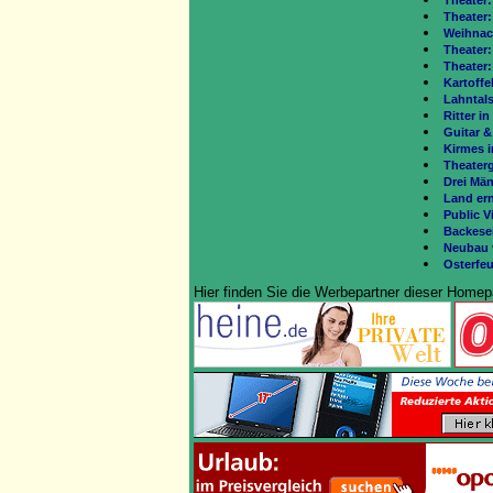
Theater:
Theater:
Weihnac
Theater:
Theater:
Kartoffel
Lahntal
Ritter i
Guitar &
Kirmes i
Theater
Drei Män
Land er
Public V
Backese
Neubau 
Osterfeu
Hier finden Sie die Werbepartner dieser Homep