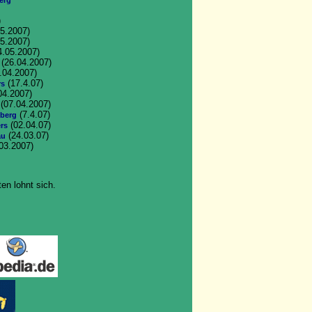
erg
)
5.2007)
5.2007)
4.05.2007)
(26.04.2007)
.04.2007)
(17.4.07)
rs
04.2007)
(07.04.2007)
(7.4.07)
nberg
(02.04.07)
ers
(24.03.07)
au
03.2007)
en lohnt sich.