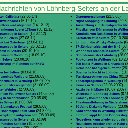
achrichten von Löhnberg-Selters an der L
(22.06.14)
(21.3.08)
am Grillplatz
Ostergottesdienste
(16.12.12)
(20.3.
orfweihnacht
Night Shopping in Limburg
(14.12.12)
elters wird abgebaut
Ausstellung zur Heimatgeschichte
(30.11.12)
sanierung kostet 17€/qm
Physiker von Dürrenmatt in Weilb
(18.02.12)
gsumzug in Selters
Komödie von Neil Simon in Weilbu
(27.08.11)
(27.10.200
st in Selters
Kartoffelfest in Selters
(23.04.11)
(0
ik bei Osterfeuer
Limburg, die Whisky-Metropole
(26.02.11)
(03.
gsumzug in Selters
37-Jähriger stirbt auf der B 49
(30.10.10)
(02.
fest in Selters
Wohnhaus brannte in Selters
(18.09.10)
(28.09
gemeinde Weilburg
Schuldenmeister Löhnberg
(28.08.10)
(02.10.20
n Selters
Popkonzert in Weilburg
(2
nierung im Rahmen der EKVO
100-Meter-Flamme in Gräveneck
(26.
Gemeinde hat eigenen Pfarrer
(03.04.10)
(11.
er bei Selters
Spanische Nacht in Löhnberg
(21.09.09)
(01.1
gemeinde Weilburg
Terrakotta-Armee aus China
(16.07.09)
(14
spektakel in Weilburg
Theaterprogramm in Weilburg
(21.06.09)
(25.08.2007)
er mit Messer getötet
Kirmes in Selters
(27.06.09)
(10.07.2007)
rser Weinfest
Ärztin berät Mütter
(14.05.09)
(07.
sfeier Feuerwehr Selters
Weinfest in Löhnberg-Selters
(20.05.09)
(2
ag in Niedershausen
Comedy kommt nach Löhnberg
(01.05.09)
 in Selters
Theateraufführung in Niedershau
(29.5.09)
(23.06
& Linedance Festival
50 Jahre Diakonie Weilburg
(24.3.09)
 Hochstapler Felix Krull
Konzertabend in Weilburg-Eintritt f
(08.03.09)
 weg/Hütte aufgebrochen
Limburg kippt langen Donnerstag
(21.02.09)
(
gsumzug in Selters
Neuselters kann wieder sprudeln
(19.2.09)
 Pension Schöller
Neuselters-Arbeiter drehen Hahn 
(29.1.09)