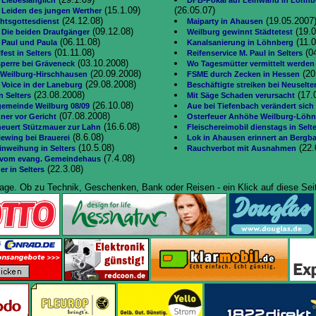
 Liebeslänglich
DFB-Pokal auf Leinwand in Löhnb
(15.1.09)
(26.05.07)
 Leiden des jungen Werther
(24.12.08)
(19.05.2007
htsgottesdienst
Maiparty in Ahausen
(09.12.08)
(19.0
 Die beiden Draufgänger
Weilburg gewinnt Städtetest
(06.11.08)
(11.0
 Paul und Paula
Kanalsanierung in Löhnberg
(01.11.08)
(0
fest in Selters
Reifenservice M. Paul in Selters
(03.10.2008)
sperre bei Gräveneck
Wo Tagesmütter vermittelt werden
(20.09.2008)
(20
n Weilburg-Hirschhausen
FSME durch Zecken in Hessen
(29.08.2008)
 Voice in der Laneburg
Beschäftigte streiken bei Neuselte
(23.08.2008)
(17.
n Selters
Mit Säge Schaden verursacht
(26.10.08)
gemeinde Weilburg 08/09
Aue bei Tiefenbach verändert sich
(07.08.2008)
ner vor Gericht
Osterfeuer Anhöhe Weilburg-Löh
(16.6.08)
neuert Stützmauer zur Lahn
Fleischereimobil dienstags in Selt
(8.6.08)
iewing bei Brauerei
Lok in Ahausen erinnert an Bergb
(10.5.08)
(22.
inweihung in Selters
Rauchverbot mit Ausnahmen
(7.4.08)
vom evang. Gemeindehaus
(22.3.08)
er in Selters
age. Ob zu Technik, Geschenken, Bank oder Reisen - ein Klick auf diese Seit