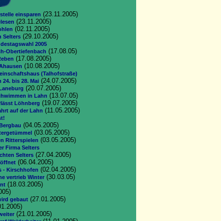
(23.11.2005)
stelle einsparen
(23.11.2005)
elesen
(02.11.2005)
ohlen
(29.10.2005)
n Selters
ndestagswahl 2005
(17.08.05)
h-Obertiefenbach
(17.08.2005)
Reben
(10.08.2005)
n Ahausen
inschaftshaus (Talhofstraße)
(24.07.2005)
 24. bis 28. Mai
(20.07.2005)
 Laneburg
(13.07.05)
chwimmen in Lahn
(19.07.2005)
erlässt Löhnberg
(11.05.2005)
ahrt auf der Lahn
t!
(04.05.2005)
 Bergbau
(03.05.2005)
ittergetümmel
(03.05.2005)
n Ritterspielen
r Firma Selters
(27.04.2005)
hten Selters
(06.04.2005)
öffnet
(02.04.2005)
s - Kirschhofen
(30.03.05)
he vertrieb Winter
(18.03.2005)
nt
005)
(27.01.2005)
wird gebaut
01.2005)
(21.01.2005)
weiter