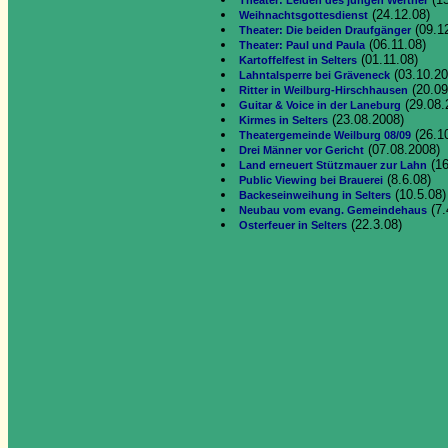
Theater: Leiden des jungen Werther
(24.12.08)
Weihnachtsgottesdienst
(09.1
Theater: Die beiden Draufgänger
(06.11.08)
Theater: Paul und Paula
(01.11.08)
Kartoffelfest in Selters
(03.10.20
Lahntalsperre bei Gräveneck
(20.09
Ritter in Weilburg-Hirschhausen
(29.08.
Guitar & Voice in der Laneburg
(23.08.2008)
Kirmes in Selters
(26.1
Theatergemeinde Weilburg 08/09
(07.08.2008)
Drei Männer vor Gericht
(16
Land erneuert Stützmauer zur Lahn
(8.6.08)
Public Viewing bei Brauerei
(10.5.08)
Backeseinweihung in Selters
(7.
Neubau vom evang. Gemeindehaus
(22.3.08)
Osterfeuer in Selters