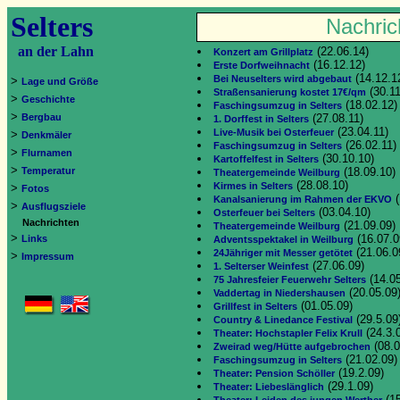
Selters
Nachric
an der Lahn
(22.06.14)
Konzert am Grillplatz
(16.12.12)
Erste Dorfweihnacht
(14.12.1
Bei Neuselters wird abgebaut
>
Lage und Größe
(30.11
Straßensanierung kostet 17€/qm
>
Geschichte
(18.02.12)
Faschingsumzug in Selters
>
Bergbau
(27.08.11)
1. Dorffest in Selters
(23.04.11)
Live-Musik bei Osterfeuer
>
Denkmäler
(26.02.11)
Faschingsumzug in Selters
>
Flurnamen
(30.10.10)
Kartoffelfest in Selters
>
Temperatur
(18.09.10)
Theatergemeinde Weilburg
(28.08.10)
Kirmes in Selters
>
Fotos
(
Kanalsanierung im Rahmen der EKVO
>
Ausflugsziele
(03.04.10)
Osterfeuer bei Selters
Nachrichten
(21.09.09)
Theatergemeinde Weilburg
>
(16.07.0
Links
Adventsspektakel in Weilburg
(21.06.0
24Jähriger mit Messer getötet
>
Impressum
(27.06.09)
1. Selterser Weinfest
(14.05
75 Jahresfeier Feuerwehr Selters
(20.05.09
Vaddertag in Niedershausen
(01.05.09)
Grillfest in Selters
(29.5.09
Country & Linedance Festival
(24.3.
Theater: Hochstapler Felix Krull
(08.0
Zweirad weg/Hütte aufgebrochen
(21.02.09)
Faschingsumzug in Selters
(19.2.09)
Theater: Pension Schöller
(29.1.09)
Theater: Liebeslänglich
(15