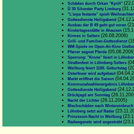
(22.
Schäden durch Orkan "Kyrill"
(31.1
Ü 30 Silvester Party Limburg
"L'arpa festante" spielt Weihnachte
(24.12.
Gottesdienste Heiligabend
(21
Ausbau der B 49 geht gut voran
(15.1
Kindertagesstätte in Ahausen
(26.08.2006)
Kirmes in Selters
(1
Grill- und Familien-Gottesdienst
WM-Spiele im Open-Air-Kino Gieße
(05.06.2006
Pfarrer segnet Pferde
Sperrung: "Krone" feiert in Löhnbe
(04
Straßenfest in Löhnberg-Selters
(20
Weilburg feiert 1100. Geburtstag
(04.04.
Osterfeuer wird aufgebaut
(04.04.2
Markt eröffnet die Saison
Kommunalwahlenergebnis Löhnbe
(24.12.
Gottesdienste Heiligabend
(26.11.200
Drückjagd am Sonntag
(26.11.2005)
Nacht der Lichter
Blechschäden nach Wintereinbruch
(23.11.2
Löhnberg setzt auf Radar
(23.1
Prinzessin-Nacht in Weilburg
(23.1
Radwegenetz wird angestrebt