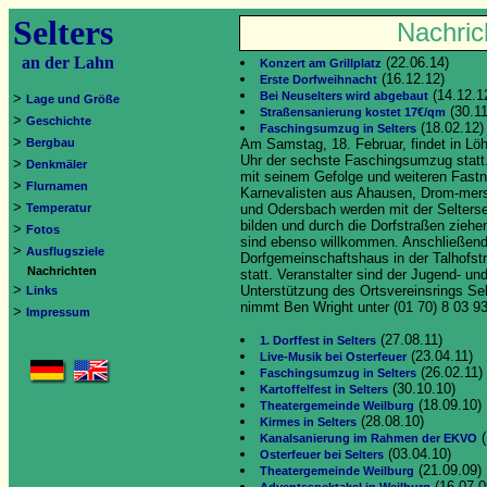
Selters
Nachric
an der Lahn
(22.06.14)
Konzert am Grillplatz
(16.12.12)
Erste Dorfweihnacht
(14.12.1
Bei Neuselters wird abgebaut
>
Lage und Größe
(30.11
Straßensanierung kostet 17€/qm
>
Geschichte
(18.02.12)
Faschingsumzug in Selters
>
Bergbau
Am Samstag, 18. Februar, findet in Löh
Uhr der sechste Faschingsumzug statt.
>
Denkmäler
mit seinem Gefolge und weiteren Fast
>
Flurnamen
Karnevalisten aus Ahausen, Drom-mer
>
Temperatur
und Odersbach werden mit der Selters
bilden und durch die Dorfstraßen zieh
>
Fotos
sind ebenso willkommen. Anschließend 
>
Ausflugsziele
Dorfgemeinschaftshaus in der Talhofst
Nachrichten
statt. Veranstalter sind der Jugend- und
>
Unterstützung des Ortsvereinsrings Se
Links
nimmt Ben Wright unter (01 70) 8 03 9
>
Impressum
(27.08.11)
1. Dorffest in Selters
(23.04.11)
Live-Musik bei Osterfeuer
(26.02.11)
Faschingsumzug in Selters
(30.10.10)
Kartoffelfest in Selters
(18.09.10)
Theatergemeinde Weilburg
(28.08.10)
Kirmes in Selters
(
Kanalsanierung im Rahmen der EKVO
(03.04.10)
Osterfeuer bei Selters
(21.09.09)
Theatergemeinde Weilburg
(16.07.0