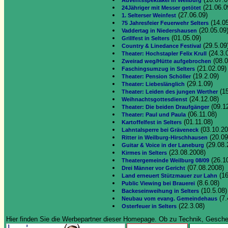
Adventsspektakel in Weilburg
(21.06.0
24Jähriger mit Messer getötet
(27.06.09)
1. Selterser Weinfest
(14.05
75 Jahresfeier Feuerwehr Selters
(20.05.09
Vaddertag in Niedershausen
(01.05.09)
Grillfest in Selters
(29.5.09
Country & Linedance Festival
(24.3.
Theater: Hochstapler Felix Krull
(08.0
Zweirad weg/Hütte aufgebrochen
(21.02.09)
Faschingsumzug in Selters
(19.2.09)
Theater: Pension Schöller
(29.1.09)
Theater: Liebeslänglich
(15
Theater: Leiden des jungen Werther
(24.12.08)
Weihnachtsgottesdienst
(09.1
Theater: Die beiden Draufgänger
(06.11.08)
Theater: Paul und Paula
(01.11.08)
Kartoffelfest in Selters
(03.10.20
Lahntalsperre bei Gräveneck
(20.09
Ritter in Weilburg-Hirschhausen
(29.08.
Guitar & Voice in der Laneburg
(23.08.2008)
Kirmes in Selters
(26.1
Theatergemeinde Weilburg 08/09
(07.08.2008)
Drei Männer vor Gericht
(16
Land erneuert Stützmauer zur Lahn
(8.6.08)
Public Viewing bei Brauerei
(10.5.08)
Backeseinweihung in Selters
(7.
Neubau vom evang. Gemeindehaus
(22.3.08)
Osterfeuer in Selters
Hier finden Sie die Werbepartner dieser Homepage. Ob zu Technik, Geschenk