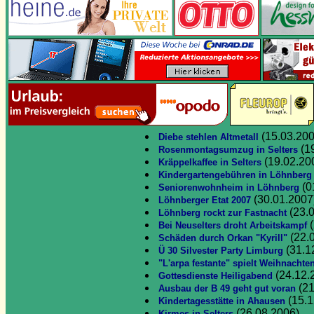
(15.03.200
Diebe stehlen Altmetall
(1
Rosenmontagsumzug in Selters
(19.02.20
Kräppelkaffee in Selters
Kindergartengebühren in Löhnberg
(0
Seniorenwohnheim in Löhnberg
(30.01.2007
Löhnberger Etat 2007
(23.
Löhnberg rockt zur Fastnacht
(
Bei Neuselters droht Arbeitskampf
(22.
Schäden durch Orkan "Kyrill"
(31.1
Ü 30 Silvester Party Limburg
"L'arpa festante" spielt Weihnachte
(24.12.
Gottesdienste Heiligabend
(21
Ausbau der B 49 geht gut voran
(15.1
Kindertagesstätte in Ahausen
(26.08.2006)