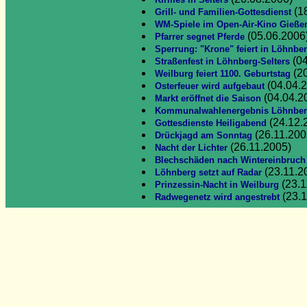
Kirmes in Selters
(1
Grill- und Familien-Gottesdienst
WM-Spiele im Open-Air-Kino Gieße
(05.06.2006
Pfarrer segnet Pferde
Sperrung: "Krone" feiert in Löhnbe
(04
Straßenfest in Löhnberg-Selters
(20
Weilburg feiert 1100. Geburtstag
(04.04.
Osterfeuer wird aufgebaut
(04.04.2
Markt eröffnet die Saison
Kommunalwahlenergebnis Löhnbe
(24.12.
Gottesdienste Heiligabend
(26.11.200
Drückjagd am Sonntag
(26.11.2005)
Nacht der Lichter
Blechschäden nach Wintereinbruch
(23.11.2
Löhnberg setzt auf Radar
(23.1
Prinzessin-Nacht in Weilburg
(23.1
Radwegenetz wird angestrebt