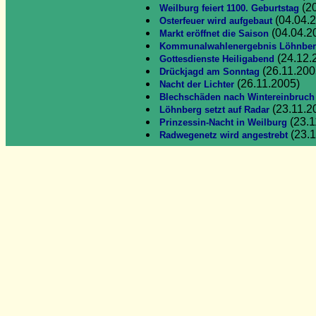
(20
Weilburg feiert 1100. Geburtstag
(04.04.
Osterfeuer wird aufgebaut
(04.04.2
Markt eröffnet die Saison
Kommunalwahlenergebnis Löhnbe
(24.12.
Gottesdienste Heiligabend
(26.11.200
Drückjagd am Sonntag
(26.11.2005)
Nacht der Lichter
Blechschäden nach Wintereinbruch
(23.11.2
Löhnberg setzt auf Radar
(23.1
Prinzessin-Nacht in Weilburg
(23.1
Radwegenetz wird angestrebt