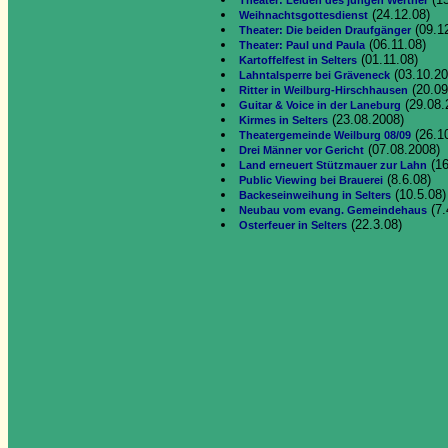
Theater: Leiden des jungen Werther
(24.12.08)
Weihnachtsgottesdienst
(09.1
Theater: Die beiden Draufgänger
(06.11.08)
Theater: Paul und Paula
(01.11.08)
Kartoffelfest in Selters
(03.10.20
Lahntalsperre bei Gräveneck
(20.09
Ritter in Weilburg-Hirschhausen
(29.08.
Guitar & Voice in der Laneburg
(23.08.2008)
Kirmes in Selters
(26.1
Theatergemeinde Weilburg 08/09
(07.08.2008)
Drei Männer vor Gericht
(16
Land erneuert Stützmauer zur Lahn
(8.6.08)
Public Viewing bei Brauerei
(10.5.08)
Backeseinweihung in Selters
(7.
Neubau vom evang. Gemeindehaus
(22.3.08)
Osterfeuer in Selters