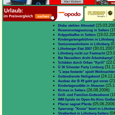
(15.03.200
Diebe stehlen Altmetall
(1
Rosenmontagsumzug in Selters
(19.02.20
Kräppelkaffee in Selters
Kindergartengebühren in Löhnberg
(0
Seniorenwohnheim in Löhnberg
(30.01.2007
Löhnberger Etat 2007
(23.
Löhnberg rockt zur Fastnacht
(
Bei Neuselters droht Arbeitskampf
(22.
Schäden durch Orkan "Kyrill"
(31.1
Ü 30 Silvester Party Limburg
"L'arpa festante" spielt Weihnachte
(24.12.
Gottesdienste Heiligabend
(21
Ausbau der B 49 geht gut voran
(15.1
Kindertagesstätte in Ahausen
(26.08.2006)
Kirmes in Selters
(1
Grill- und Familien-Gottesdienst
WM-Spiele im Open-Air-Kino Gieße
(05.06.2006
Pfarrer segnet Pferde
Sperrung: "Krone" feiert in Löhnbe
(04
Straßenfest in Löhnberg-Selters