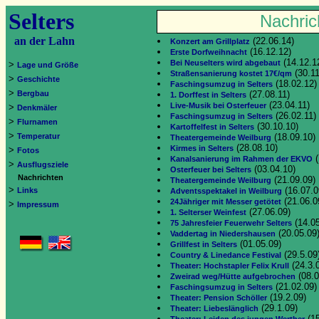
Selters
Nachric
an der Lahn
(22.06.14)
Konzert am Grillplatz
(16.12.12)
Erste Dorfweihnacht
(14.12.1
Bei Neuselters wird abgebaut
>
Lage und Größe
(30.11
Straßensanierung kostet 17€/qm
>
Geschichte
(18.02.12)
Faschingsumzug in Selters
>
Bergbau
(27.08.11)
1. Dorffest in Selters
(23.04.11)
Live-Musik bei Osterfeuer
>
Denkmäler
(26.02.11)
Faschingsumzug in Selters
>
Flurnamen
(30.10.10)
Kartoffelfest in Selters
>
Temperatur
(18.09.10)
Theatergemeinde Weilburg
(28.08.10)
Kirmes in Selters
>
Fotos
(
Kanalsanierung im Rahmen der EKVO
>
Ausflugsziele
(03.04.10)
Osterfeuer bei Selters
Nachrichten
(21.09.09)
Theatergemeinde Weilburg
>
(16.07.0
Links
Adventsspektakel in Weilburg
(21.06.0
24Jähriger mit Messer getötet
>
Impressum
(27.06.09)
1. Selterser Weinfest
(14.05
75 Jahresfeier Feuerwehr Selters
(20.05.09
Vaddertag in Niedershausen
(01.05.09)
Grillfest in Selters
(29.5.09
Country & Linedance Festival
(24.3.
Theater: Hochstapler Felix Krull
(08.0
Zweirad weg/Hütte aufgebrochen
(21.02.09)
Faschingsumzug in Selters
(19.2.09)
Theater: Pension Schöller
(29.1.09)
Theater: Liebeslänglich
(15