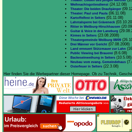
Theater: Leiden des jungen Werther
(24.12.08)
Weihnachtsgottesdienst
(09.1
Theater: Die beiden Draufgänger
(06.11.08)
Theater: Paul und Paula
(01.11.08)
Kartoffelfest in Selters
(03.10.20
Lahntalsperre bei Gräveneck
(20.09
Ritter in Weilburg-Hirschhausen
(29.08.
Guitar & Voice in der Laneburg
(23.08.2008)
Kirmes in Selters
(26.1
Theatergemeinde Weilburg 08/09
(07.08.2008)
Drei Männer vor Gericht
(16
Land erneuert Stützmauer zur Lahn
(8.6.08)
Public Viewing bei Brauerei
(10.5.08)
Backeseinweihung in Selters
(7.
Neubau vom evang. Gemeindehaus
(22.3.08)
Osterfeuer in Selters
Hier finden Sie die Werbepartner dieser Homepage. Ob zu Technik, Geschenk