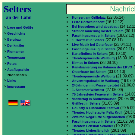
Selters
Nachric
an der Lahn
(22.06.14)
Konzert am Grillplatz
(16.12.12)
Erste Dorfweihnacht
(14.12.1
Bei Neuselters wird abgebaut
>
Lage und Größe
(30.11
Straßensanierung kostet 17€/qm
>
Geschichte
(18.02.12)
Faschingsumzug in Selters
>
Bergbau
(27.08.11)
1. Dorffest in Selters
(23.04.11)
Live-Musik bei Osterfeuer
>
Denkmäler
(26.02.11)
Faschingsumzug in Selters
>
Flurnamen
(30.10.10)
Kartoffelfest in Selters
>
Temperatur
(18.09.10)
Theatergemeinde Weilburg
(28.08.10)
Kirmes in Selters
>
Fotos
(
Kanalsanierung im Rahmen der EKVO
>
Ausflugsziele
(03.04.10)
Osterfeuer bei Selters
Nachrichten
(21.09.09)
Theatergemeinde Weilburg
>
(16.07.0
Links
Adventsspektakel in Weilburg
(21.06.0
24Jähriger mit Messer getötet
>
Impressum
(27.06.09)
1. Selterser Weinfest
(14.05
75 Jahresfeier Feuerwehr Selters
(20.05.09
Vaddertag in Niedershausen
(01.05.09)
Grillfest in Selters
(29.5.09
Country & Linedance Festival
(24.3.
Theater: Hochstapler Felix Krull
(08.0
Zweirad weg/Hütte aufgebrochen
(21.02.09)
Faschingsumzug in Selters
(19.2.09)
Theater: Pension Schöller
(29.1.09)
Theater: Liebeslänglich
(15