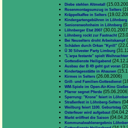
(15.03.200
Diebe stehlen Altmetall
(1
Rosenmontagsumzug in Selters
(19.02.20
Kräppelkaffee in Selters
Kindergartengebühren in Löhnberg
(0
Seniorenwohnheim in Löhnberg
(30.01.2007
Löhnberger Etat 2007
(23.
Löhnberg rockt zur Fastnacht
(
Bei Neuselters droht Arbeitskampf
(22.
Schäden durch Orkan "Kyrill"
(31.1
Ü 30 Silvester Party Limburg
"L'arpa festante" spielt Weihnachte
(24.12.
Gottesdienste Heiligabend
(21
Ausbau der B 49 geht gut voran
(15.1
Kindertagesstätte in Ahausen
(26.08.2006)
Kirmes in Selters
(1
Grill- und Familien-Gottesdienst
WM-Spiele im Open-Air-Kino Gieße
(05.06.2006
Pfarrer segnet Pferde
Sperrung: "Krone" feiert in Löhnbe
(04
Straßenfest in Löhnberg-Selters
(20
Weilburg feiert 1100. Geburtstag
(04.04.
Osterfeuer wird aufgebaut
(04.04.2
Markt eröffnet die Saison
Kommunalwahlenergebnis Löhnbe
(24.12.